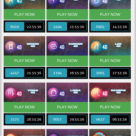
8919
22:55:36
2494
23:55:36
0902
24:55:36
4247
25:55:36
3194
26:55:36
3665
27:55:36
2175
28:55:36
0057
29:55:36
9627
06:55:36