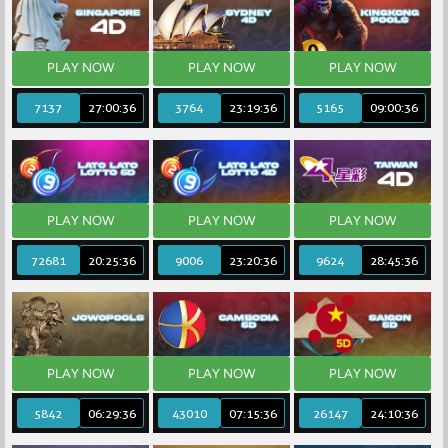
7137
27:00:36
3764
23:19:36
5165
09:00:36
72681
20:25:36
9006
23:20:36
9624
28:45:36
5842
06:29:36
43010
07:15:36
26147
24:10:36