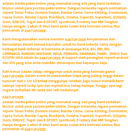
adalah media poker online yang memakai uang asli yang kami sediakan
khusus untuk para pecinta poker online. Dengan beraneka ragam permainan
seperti Texas Poker, Domino Dealer, Bandar Ceme, Ceme Keliling, Dominobet,
Capsa Susun, Bandar Capsa, Blackjack, Omaha, Super10, Superbull, QQspirit,
Slots, IDNLIVE, Togel dan E-SPORT, sportbook, E-lottery dan MM Tangkas.
Hanya dengan 1 akun di situs kami anda sudah bisa bermain semua fitur
permainan di
.
KARTUPOKER
Kami mengutamakan semua member
kenyamanan dan
KARTUPOKER
kemudahan dalam semua transaksi, untuk itu kami bekerja sama dengan
berbagai bank terkenal di indonesia di antaranya BCA, BSI, BNI, BRI,
CIMBNIAGA, MANDIRI, MAYBANK, MEGA, PERMATA, SINARMAS, PANIN , JENIUS Dan
KOSPIN JASA selain itu
di support oleh perangkat seperti android
KARTUPOKER
dan IOS yang bisa anda mainkan dimanapun dan kapanpun saja.
Raih bonus jutaan setiap minggunya untuk anda yang bermain game
, dalam event ini menentukan siapa yang paling tinggi dalam
KARTUPOKER
turnover dari 1 s/d 10 setiap minggunya, rasakan juga bonus menarik kami
lainnya seperti lucky spin dan mysteri box setiap harinya. Tunggu apa lagi
segera daftarkan diri anda dan raih hadiahnya!
KARTUPOKER
adalah media poker online yang memakai uang asli yang kami sediakan
khusus untuk para pecinta poker online. Dengan beraneka ragam permainan
seperti Texas Poker, Domino Dealer, Bandar Ceme, Ceme Keliling, Dominobet,
Capsa Susun, Bandar Capsa, Blackjack, Omaha, Super10, Superbull, QQspirit,
Slots, IDNLIVE, Togel dan E-SPORT, sportbook, E-lottery dan MM Tangkas.
Hanya dengan 1 akun di situs kami anda sudah bisa bermain semua fitur
permainan di
.
KARTUPOKER