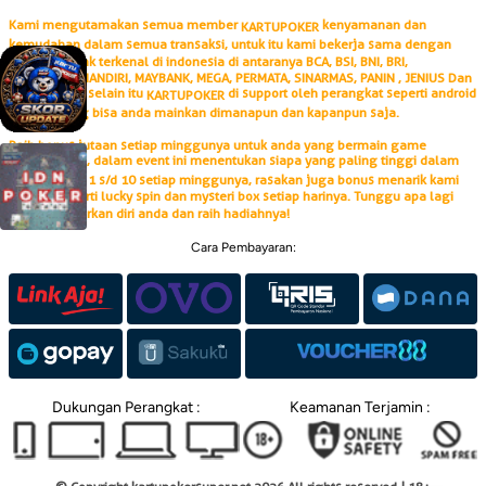
Kami mengutamakan semua member
kenyamanan dan
KARTUPOKER
kemudahan dalam semua transaksi, untuk itu kami bekerja sama dengan
berbagai bank terkenal di indonesia di antaranya BCA, BSI, BNI, BRI,
CIMBNIAGA, MANDIRI, MAYBANK, MEGA, PERMATA, SINARMAS, PANIN , JENIUS Dan
KOSPIN JASA selain itu
di support oleh perangkat seperti android
KARTUPOKER
dan IOS yang bisa anda mainkan dimanapun dan kapanpun saja.
Raih bonus jutaan setiap minggunya untuk anda yang bermain game
, dalam event ini menentukan siapa yang paling tinggi dalam
KARTUPOKER
turnover dari 1 s/d 10 setiap minggunya, rasakan juga bonus menarik kami
lainnya seperti lucky spin dan mysteri box setiap harinya. Tunggu apa lagi
segera daftarkan diri anda dan raih hadiahnya!
Cara Pembayaran:
Dukungan Perangkat :
Keamanan Terjamin :