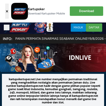
Kartupoker
×
Download
Download Kartupoker Mobile
MASUK
DAFTAR
NIUS OCBC PANIN PERMATA SINARMAS SEABANK ONLINE!!
INFO:
9/8/2026 -
kartupokersuper.net Live number menyajikan permainan tradisional
yang menghadirkan nostalgia akan permainan jaman dulu. Live
number kartupokersuper.net hadir dengan game pilihan populer seperti
game suwit khas indonesia, kemudian gongball, samgong, roulette,
24D, monopoli, billiard, dan game seru lainnya. mainkan sekarang
game online terpopuler idnlive lainnya hanya di kartupokersuper.net
dan raih kesempatan mendapatkan bonus menarik dari game live
number dan slot.